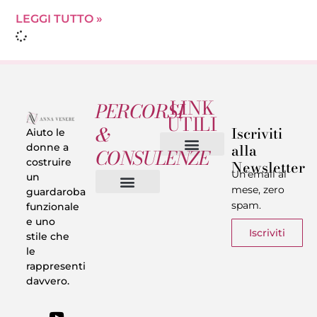
LEGGI TUTTO »
LINK
PERCORSI
UTILI
&
Iscriviti
Aiuto le
alla
donne a
CONSULENZE
costruire
Newsletter
Chi sono
Privacy & Termini
Un’email al
un
mese, zero
guardaroba
spam.
funzionale
Vestiti in 5 Minuti
Trasforma il tuo Look
Trova il tuo stile
Armadio Matematico
Casi Reali
e uno
Iscriviti
stile che
le
rappresenti
davvero.