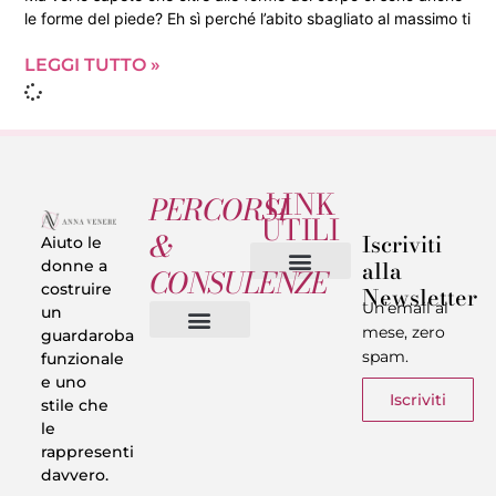
le forme del piede? Eh sì perché l’abito sbagliato al massimo ti
LEGGI TUTTO »
LINK
PERCORSI
UTILI
&
Iscriviti
Aiuto le
alla
donne a
CONSULENZE
costruire
Newsletter
Chi sono
Privacy & Termini
Un’email al
un
mese, zero
guardaroba
spam.
funzionale
Vestiti in 5 Minuti
Trasforma il tuo Look
Trova il tuo stile
Armadio Matematico
Casi Reali
e uno
Iscriviti
stile che
le
rappresenti
davvero.