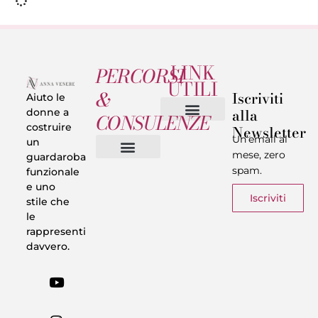
LINK
PERCORSI
UTILI
&
Iscriviti
Aiuto le
alla
donne a
CONSULENZE
costruire
Newsletter
Chi sono
Privacy & Termini
Un’email al
un
mese, zero
guardaroba
spam.
funzionale
Vestiti in 5 Minuti
Trasforma il tuo Look
Trova il tuo stile
Armadio Matematico
Casi Reali
e uno
Iscriviti
stile che
le
rappresenti
davvero.