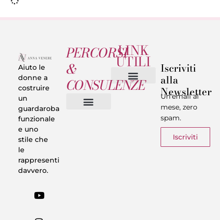
LINK
PERCORSI
UTILI
&
Iscriviti
Aiuto le
alla
donne a
CONSULENZE
costruire
Newsletter
Chi sono
Privacy & Termini
Un’email al
un
mese, zero
guardaroba
spam.
funzionale
Vestiti in 5 Minuti
Trasforma il tuo Look
Trova il tuo stile
Armadio Matematico
Casi Reali
e uno
Iscriviti
stile che
le
rappresenti
davvero.