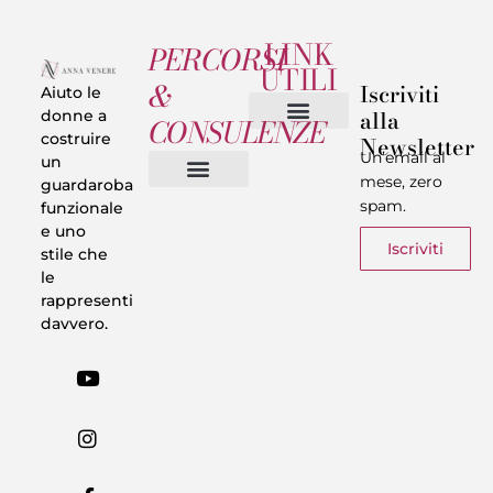
LINK
PERCORSI
UTILI
&
Iscriviti
Aiuto le
alla
donne a
CONSULENZE
costruire
Newsletter
Chi sono
Privacy & Termini
Un’email al
un
mese, zero
guardaroba
spam.
funzionale
Vestiti in 5 Minuti
Trasforma il tuo Look
Trova il tuo stile
Armadio Matematico
Casi Reali
e uno
Iscriviti
stile che
le
rappresenti
davvero.