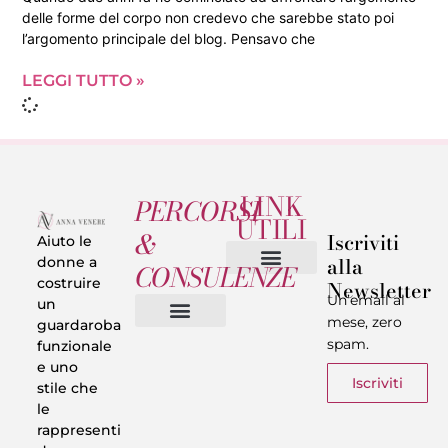
delle forme del corpo non credevo che sarebbe stato poi
l’argomento principale del blog. Pensavo che
LEGGI TUTTO »
LINK
PERCORSI
UTILI
&
Iscriviti
Aiuto le
alla
donne a
CONSULENZE
costruire
Newsletter
Chi sono
Privacy & Termini
Un’email al
un
mese, zero
guardaroba
spam.
funzionale
Vestiti in 5 Minuti
Trasforma il tuo Look
Trova il tuo stile
Armadio Matematico
Casi Reali
e uno
Iscriviti
stile che
le
rappresenti