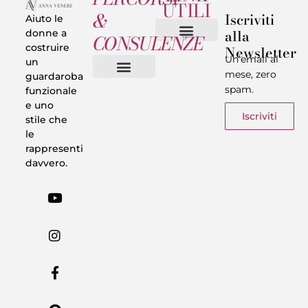
UTILI
&
Iscriviti
Aiuto le
alla
donne a
CONSULENZE
costruire
Newsletter
Chi sono
Privacy & Termini
Un’email al
un
mese, zero
guardaroba
spam.
funzionale
Vestiti in 5 Minuti
Trasforma il tuo Look
Trova il tuo stile
Armadio Matematico
Casi Reali
e uno
Iscriviti
stile che
le
rappresenti
davvero.