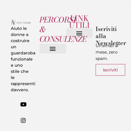
LINK
PERCORSI
UTILI
&
Iscriviti
Aiuto le
alla
donne a
CONSULENZE
costruire
Newsletter
Chi sono
Privacy & Termini
Un’email al
un
mese, zero
guardaroba
spam.
funzionale
Vestiti in 5 Minuti
Trasforma il tuo Look
Trova il tuo stile
Armadio Matematico
Casi Reali
e uno
Iscriviti
stile che
le
rappresenti
davvero.