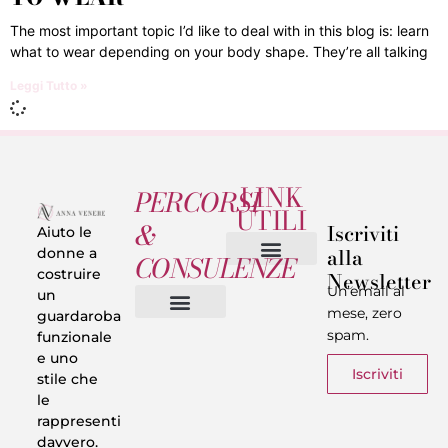
The most important topic I’d like to deal with in this blog is: learn
what to wear depending on your body shape. They’re all talking
Leggi Tutto »
LINK
PERCORSI
UTILI
&
Iscriviti
Aiuto le
alla
donne a
CONSULENZE
costruire
Newsletter
Chi sono
Privacy & Termini
Un’email al
un
mese, zero
guardaroba
spam.
funzionale
Vestiti in 5 Minuti
Trasforma il tuo Look
Trova il tuo stile
Armadio Matematico
Casi Reali
e uno
Iscriviti
stile che
le
rappresenti
davvero.