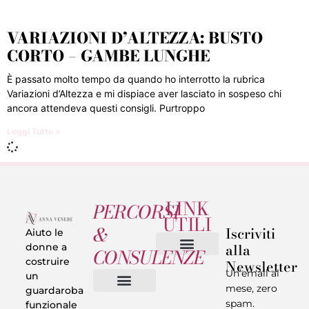
VARIAZIONI D’ALTEZZA: BUSTO
CORTO – GAMBE LUNGHE
È passato molto tempo da quando ho interrotto la rubrica
Variazioni d’Altezza e mi dispiace aver lasciato in sospeso chi
ancora attendeva questi consigli. Purtroppo
Leggi Tutto »
LINK
PERCORSI
UTILI
&
Iscriviti
Aiuto le
alla
donne a
CONSULENZE
costruire
Newsletter
Chi sono
Privacy & Termini
Un’email al
un
mese, zero
guardaroba
spam.
funzionale
Vestiti in 5 Minuti
Trasforma il tuo Look
Trova il tuo stile
Armadio Matematico
Casi Reali