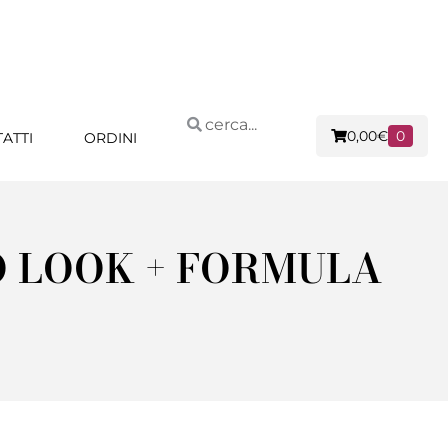
0,00
€
0
ATTI
ORDINI
O LOOK + FORMULA