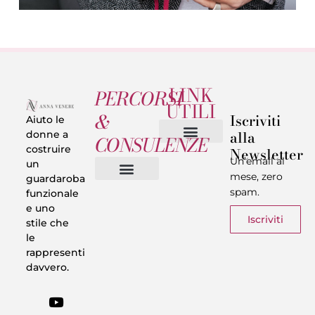
LINK
PERCORSI
UTILI
&
Iscriviti
Aiuto le
alla
donne a
CONSULENZE
costruire
Newsletter
Chi sono
Privacy & Termini
Un’email al
un
mese, zero
guardaroba
spam.
funzionale
Vestiti in 5 Minuti
Trasforma il tuo Look
Trova il tuo stile
Armadio Matematico
Casi Reali
e uno
Iscriviti
stile che
le
rappresenti
davvero.