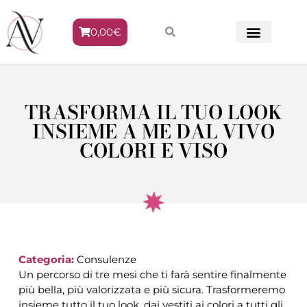
0,00
€
METODO VENERE
TRASFORMA IL TUO LOOK
INSIEME A ME DAL VIVO
COLORI E VISO
Categoria:
Consulenze
Un percorso di tre mesi che ti farà sentire finalmente
più bella, più valorizzata e più sicura. Trasformeremo
insieme tutto il tuo look, dai vestiti ai colori a tutti gli