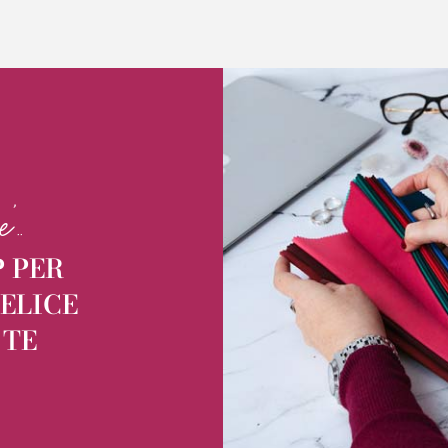
..
P PER
ELICE
 TE