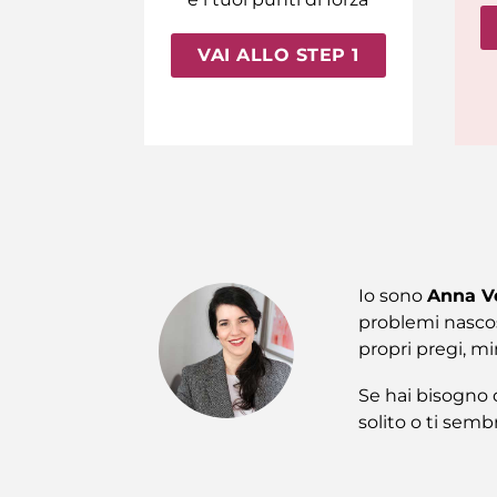
VAI ALLO STEP 1
Io sono
Anna V
problemi nascost
propri pregi, mi
Se hai bisogno d
solito o ti semb