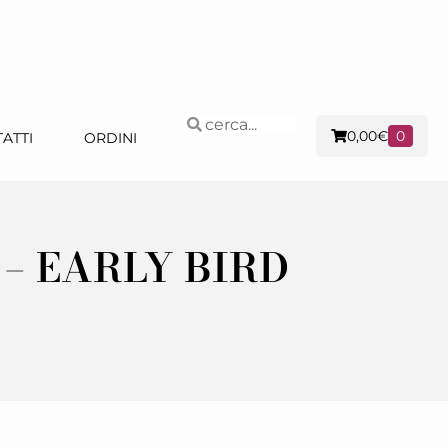
0,00
€
0
ATTI
ORDINI
 – EARLY BIRD