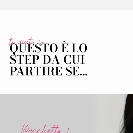
ti aiuto io
QUESTO È LO
STEP DA CUI
PARTIRE SE...
Pacchetto 1