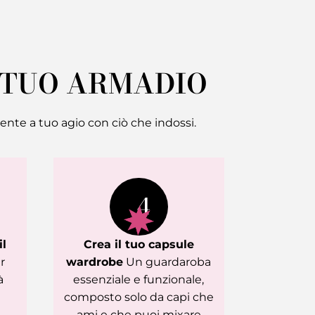
 TUO ARMADIO
mente a tuo agio con ciò che indossi.
4
il
Crea il tuo capsule
r
wardrobe
Un guardaroba
à
essenziale e funzionale,
composto solo da capi che
ami e che puoi mixare