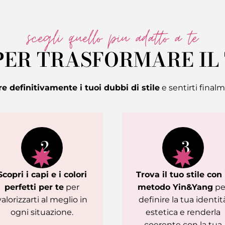
scegli quello piu adatto a te
 PER TRASFORMARE IL
re definitivamente i tuoi dubbi di stile
e sentirti final
2
3
Scopri i capi e i colori
Trova il tuo stile con 
perfetti per te
per
metodo Yin&Yang
pe
valorizzarti al meglio in
definire la tua identit
ogni situazione.
estetica e renderla
coerente con la tua