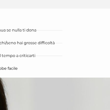
sua se nulla ti dona
hi/seno hai grosse difficoltà
 tempo a criticarti
bbe facile