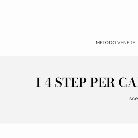
METODO VENERE
I 4 STEP PER C
sce