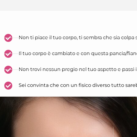
Non ti piace il tuo corpo, ti sembra che sia colpa 
Il tuo corpo è cambiato e con questa pancia/fianc
Non trovi nessun pregio nel tuo aspetto e passi il
Sei convinta che con un fisico diverso tutto sare