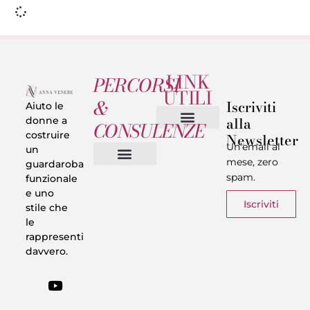
LINK
PERCORSI
UTILI
&
Iscriviti
Aiuto le
alla
donne a
CONSULENZE
costruire
Newsletter
Chi sono
Privacy & Termini
Un’email al
un
mese, zero
guardaroba
spam.
funzionale
Vestiti in 5 Minuti
Trasforma il tuo Look
Trova il tuo stile
Armadio Matematico
Casi Reali
e uno
Iscriviti
stile che
le
rappresenti
davvero.