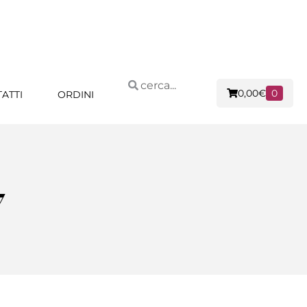
0,00
€
0
ATTI
ORDINI
7