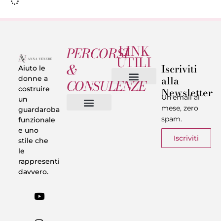
LINK
PERCORSI
UTILI
&
Iscriviti
Aiuto le
alla
donne a
CONSULENZE
costruire
Newsletter
Chi sono
Privacy & Termini
Un’email al
un
mese, zero
guardaroba
spam.
funzionale
Vestiti in 5 Minuti
Trasforma il tuo Look
Trova il tuo stile
Armadio Matematico
Casi Reali
e uno
Iscriviti
stile che
le
rappresenti
davvero.