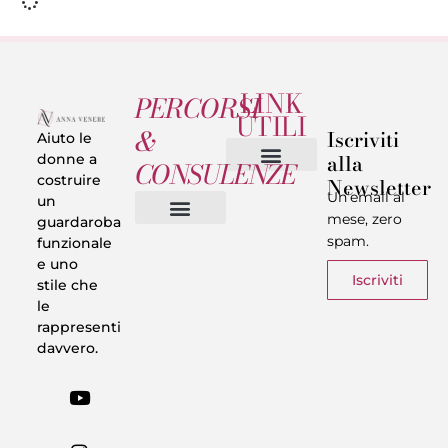
LINK
PERCORSI
UTILI
&
Iscriviti
Aiuto le
alla
donne a
CONSULENZE
costruire
Newsletter
Chi sono
Privacy & Termini
Un’email al
un
mese, zero
guardaroba
spam.
funzionale
Vestiti in 5 Minuti
Trasforma il tuo Look
Trova il tuo stile
Armadio Matematico
Casi Reali
e uno
Iscriviti
stile che
le
rappresenti
davvero.