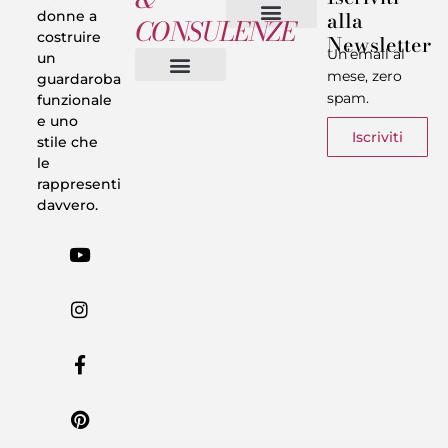
alla
donne a
CONSULENZE
costruire
Newsletter
Chi sono
Privacy & Termini
Un’email al
un
mese, zero
guardaroba
spam.
funzionale
Vestiti in 5 Minuti
Trasforma il tuo Look
Trova il tuo stile
Armadio Matematico
Casi Reali
e uno
Iscriviti
stile che
le
rappresenti
davvero.