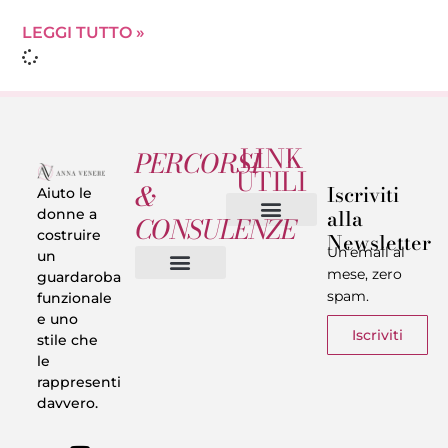
LEGGI TUTTO »
LINK
PERCORSI
UTILI
&
Iscriviti
Aiuto le
alla
donne a
CONSULENZE
costruire
Newsletter
Chi sono
Privacy & Termini
Un’email al
un
mese, zero
guardaroba
spam.
funzionale
Vestiti in 5 Minuti
Trasforma il tuo Look
Trova il tuo stile
Armadio Matematico
Casi Reali
e uno
Iscriviti
stile che
le
rappresenti
davvero.