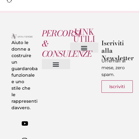
LINK
PERCORSI
UTILI
&
Iscriviti
Aiuto le
alla
donne a
CONSULENZE
costruire
Newsletter
Chi sono
Privacy & Termini
Un’email al
un
mese, zero
guardaroba
spam.
funzionale
Vestiti in 5 Minuti
Trasforma il tuo Look
Trova il tuo stile
Armadio Matematico
Casi Reali
e uno
Iscriviti
stile che
le
rappresenti
davvero.