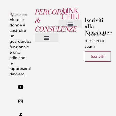
LINK
PERCORSI
UTILI
&
Iscriviti
Aiuto le
alla
donne a
CONSULENZE
costruire
Newsletter
Chi sono
Privacy & Termini
Un’email al
un
mese, zero
guardaroba
spam.
funzionale
Vestiti in 5 Minuti
Trasforma il tuo Look
Trova il tuo stile
Armadio Matematico
Casi Reali
e uno
Iscriviti
stile che
le
rappresenti
davvero.