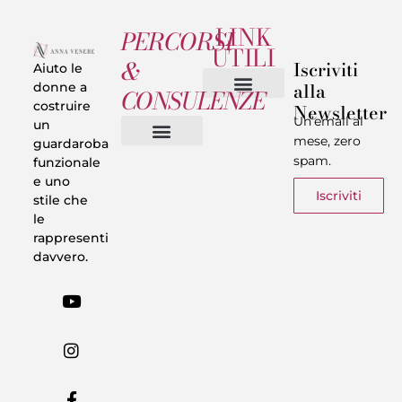
LINK
PERCORSI
UTILI
&
Iscriviti
Aiuto le
alla
donne a
CONSULENZE
costruire
Newsletter
Chi sono
Privacy & Termini
Un’email al
un
mese, zero
guardaroba
spam.
funzionale
Vestiti in 5 Minuti
Trasforma il tuo Look
Trova il tuo stile
Armadio Matematico
Casi Reali
e uno
Iscriviti
stile che
le
rappresenti
davvero.