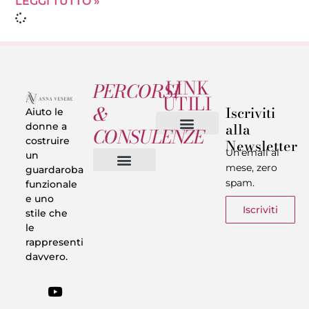
LEGGI TUTTO »
LINK
PERCORSI
UTILI
&
Iscriviti
Aiuto le
alla
donne a
CONSULENZE
costruire
Newsletter
Chi sono
Privacy & Termini
Un’email al
un
mese, zero
guardaroba
spam.
funzionale
Vestiti in 5 Minuti
Trasforma il tuo Look
Trova il tuo stile
Armadio Matematico
Casi Reali
e uno
Iscriviti
stile che
le
rappresenti
davvero.