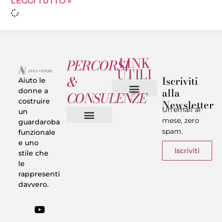
LEGGI TUTTO »
LINK
PERCORSI
UTILI
&
Iscriviti
Aiuto le
alla
donne a
CONSULENZE
costruire
Newsletter
Chi sono
Privacy & Termini
Un’email al
un
mese, zero
guardaroba
spam.
funzionale
Vestiti in 5 Minuti
Trasforma il tuo Look
Trova il tuo stile
Armadio Matematico
Casi Reali
e uno
Iscriviti
stile che
le
rappresenti
davvero.