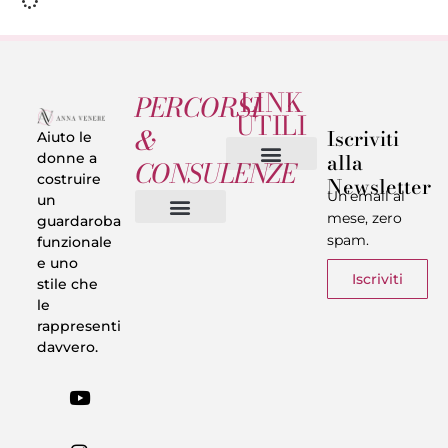
LINK
PERCORSI
UTILI
&
Iscriviti
Aiuto le
alla
donne a
CONSULENZE
costruire
Newsletter
Chi sono
Privacy & Termini
Un’email al
un
mese, zero
guardaroba
spam.
funzionale
Vestiti in 5 Minuti
Trasforma il tuo Look
Trova il tuo stile
Armadio Matematico
Casi Reali
e uno
Iscriviti
stile che
le
rappresenti
davvero.