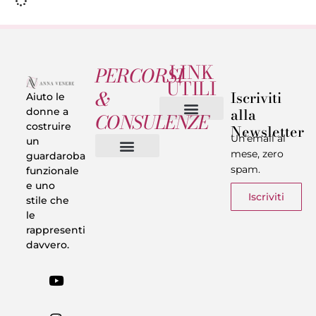
LINK
PERCORSI
UTILI
&
Iscriviti
Aiuto le
alla
donne a
CONSULENZE
costruire
Newsletter
Chi sono
Privacy & Termini
Un’email al
un
mese, zero
guardaroba
spam.
funzionale
Vestiti in 5 Minuti
Trasforma il tuo Look
Trova il tuo stile
Armadio Matematico
Casi Reali
e uno
Iscriviti
stile che
le
rappresenti
davvero.