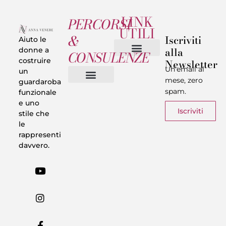
LINK
PERCORSI
UTILI
&
Iscriviti
Aiuto le
alla
donne a
CONSULENZE
costruire
Newsletter
Chi sono
Privacy & Termini
Un’email al
un
mese, zero
guardaroba
spam.
funzionale
Vestiti in 5 Minuti
Trasforma il tuo Look
Trova il tuo stile
Armadio Matematico
Casi Reali
e uno
Iscriviti
stile che
le
rappresenti
davvero.