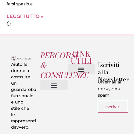
farsi spazio e
LEGGI TUTTO »
LINK
PERCORSI
UTILI
&
Iscriviti
Aiuto le
alla
donne a
CONSULENZE
costruire
Newsletter
Chi sono
Privacy & Termini
Un’email al
un
mese, zero
guardaroba
spam.
funzionale
Vestiti in 5 Minuti
Trasforma il tuo Look
Trova il tuo stile
Armadio Matematico
Casi Reali
e uno
Iscriviti
stile che
le
rappresenti
davvero.