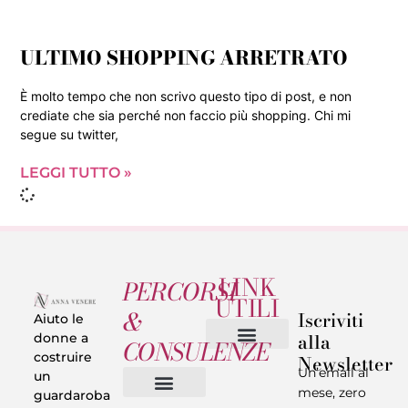
ULTIMO SHOPPING ARRETRATO
È molto tempo che non scrivo questo tipo di post, e non
crediate che sia perché non faccio più shopping. Chi mi
segue su twitter,
LEGGI TUTTO »
LINK
PERCORSI
UTILI
&
Iscriviti
Aiuto le
alla
donne a
CONSULENZE
costruire
Newsletter
Chi sono
Privacy & Termini
Un’email al
un
mese, zero
guardaroba
Vestiti in 5 Minuti
Trasforma il tuo Look
Trova il tuo stile
Armadio Matematico
Casi Reali